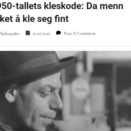
50-tallets kleskode: Da menn
ket å kle seg fint
10.07.2025
Post A Comment
Aleksander