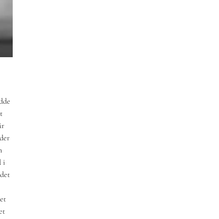
edde
t
år
nder
n
 i
 det
et
et