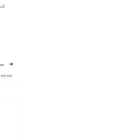
kal
ost
s mynte