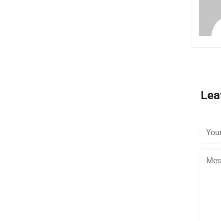
Lea
Your
Name