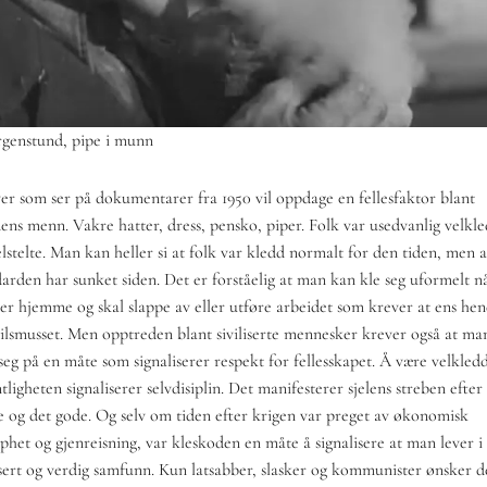
genstund, pipe i munn
er som ser på dokumentarer fra 1950 vil oppdage en fellesfaktor blant
dens menn. Vakre hatter, dress, pensko, piper. Folk var usedvanlig velkl
lstelte. Man kan heller si at folk var kledd normalt for den tiden, men a
darden har sunket siden. Det er forståelig at man kan kle seg uformelt n
er hjemme og skal slappe av eller utføre arbeidet som krever at ens he
 tilsmusset. Men opptreden blant siviliserte mennesker krever også at ma
seg på en måte som signaliserer respekt for fellesskapet. Å være velkledd
tligheten signaliserer selvdisiplin. Det manifesterer sjelens streben efter
e og det gode. Og selv om tiden efter krigen var preget av økonomisk
phet og gjenreisning, var kleskoden en måte å signalisere at man lever i 
lisert og verdig samfunn. Kun latsabber, slasker og kommunister ønsker d