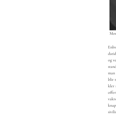
Mor
Enhv
dati
og ve
stan
man 
blir
kler 
offen
vakr
knap
sivi