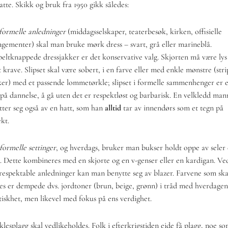
tte. Skikk og bruk fra 1950 gikk således:
formelle anledninger
(middagsselskaper, teaterbesøk, kirken, offisielle
ngementer) skal man bruke mørk dress – svart, grå eller marineblå.
eltknappede dressjakker er det konservative valg. Skjorten må være ly
t krave. Slipset skal være sobert, i en farve eller med enkle mønstre (stri
ker) med et passende lommetørkle; slipset i formelle sammenhenger er e
 på dannelse, å gå uten det er respektløst og barbarisk. En velkledd man
tter seg også av en hatt, som han
alltid
tar av innendørs som et tegn på
kt.
formelle settinger
, og hverdags, bruker man bukser holdt oppe av seler 
e. Dette kombineres med en skjorte og en v-genser eller en kardigan. Ve
respektable anledninger kan man benytte seg av blazer. Farvene som ska
es er dempede dvs. jordtoner (brun, beige, grønn) i tråd med hverdagen
tiskhet, men likevel med fokus på ens verdighet.
klesplagg skal vedlikeholdes. Folk i efterkrigstiden eide få plagg, noe s