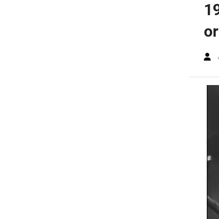
19
or