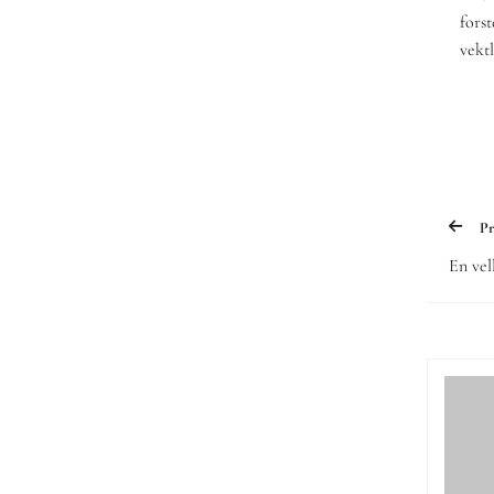
fors
vektl
Pr
En vel