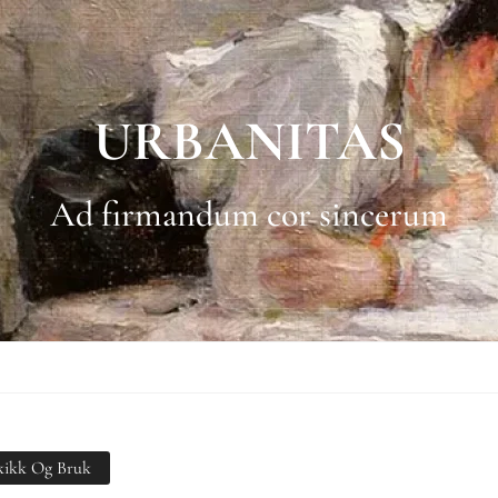
URBANITAS
Ad firmandum cor sincerum
kikk Og Bruk