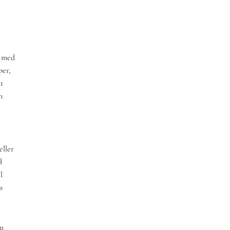
s med
per,
t
n
eller
d
l
s
om