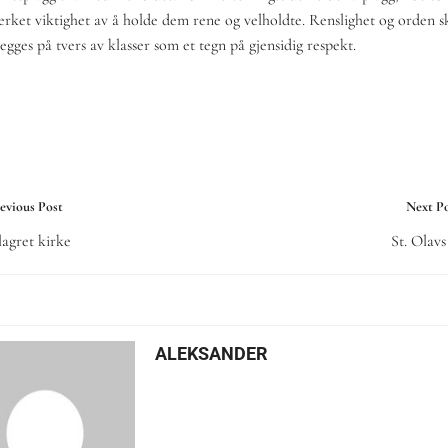
terket viktighet av å holde dem rene og velholdte. Renslighet og orden s
egges på tvers av klasser som et tegn på gjensidig respekt.
evious Post
Next P
lagret kirke
St. Olav
ALEKSANDER