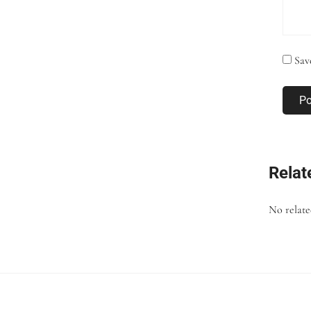
Sav
P
Relat
No relate