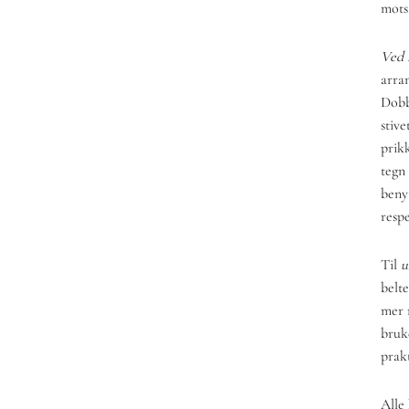
motsa
Ved 
arra
Dobb
stive
prik
tegn
beny
respe
Til
u
belt
mer 
bruk
prak
Alle 