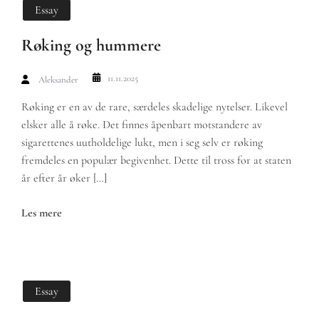
Essay
Røking og hummere
11.11.2025
Aleksander
Røking er en av de rare, særdeles skadelige nytelser. Likevel
elsker alle å røke. Det finnes åpenbart motstandere av
sigarettenes uutholdelige lukt, men i seg selv er røking
fremdeles en populær begivenhet. Dette til tross for at staten
år efter år øker […]
Les mere
Essay