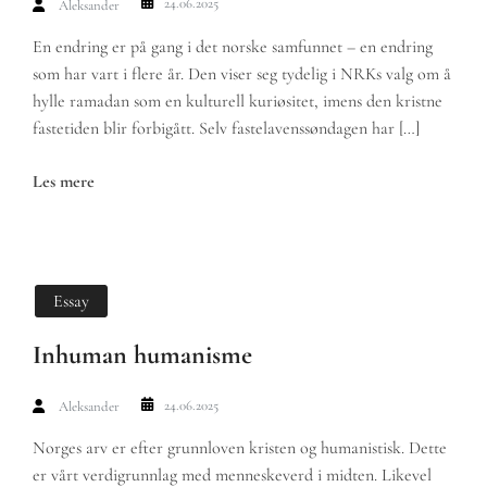
24.06.2025
Aleksander
En endring er på gang i det norske samfunnet – en endring
som har vart i flere år. Den viser seg tydelig i NRKs valg om å
hylle ramadan som en kulturell kuriøsitet, imens den kristne
fastetiden blir forbigått. Selv fastelavenssøndagen har […]
Les mere
Essay
Inhuman humanisme
24.06.2025
Aleksander
Norges arv er efter grunnloven kristen og humanistisk. Dette
er vårt verdigrunnlag med menneskeverd i midten. Likevel